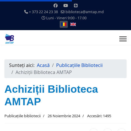
+ 373 22 24 23 38
biblioteca@amtap.md
Luni - Vineri 9:00 - 17.00
Selectați limba dvs
Sunteți aici:
Acasă
Publicațiile Bibliotecii
Achiziții Biblioteca AMTAP
Achiziții Biblioteca
AMTAP
Publicațiile bibliotecii
26 Noiembrie 2024
Accesări: 1495