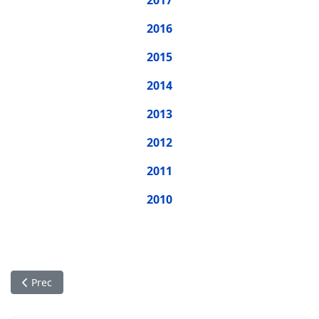
2016
2015
2014
2013
2012
2011
2010
Articol precedent: Bibliografii
Prec