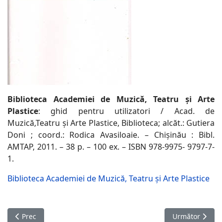
Biblioteca Academiei de Muzică, Teatru şi Arte
Plastice
: ghid pentru utilizatori / Acad. de
Muzică,Teatru şi Arte Plastice, Biblioteca; alcăt.: Gutiera
Doni ; coord.: Rodica Avasiloaie. – Chişinău : Bibl.
AMTAP, 2011. – 38 p. – 100 ex. – ISBN 978-9975- 9797-7-
1.
Biblioteca Academiei de Muzică, Teatru şi Arte Plastice
Articol precedent: Materiale promoționale
Articolul următ
Prec
Următor