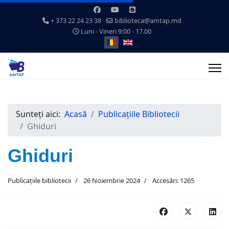
+ 373 22 24 23 38
biblioteca@amtap.md
Luni - Vineri 9:00 - 17.00
Selectați limba dvs
Sunteți aici:
Acasă
Publicațiile Bibliotecii
Ghiduri
Ghiduri
Publicațiile bibliotecii
26 Noiembrie 2024
Accesări: 1265