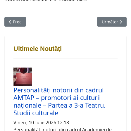
Articol precedent: Mircea CĂRTĂRESCU - 70 de ani
Articolul urm
Prec
Următor
Ultimele Noutăți
Personalități notorii din cadrul
AMTAP – promotori ai culturii
naționale – Partea a 3-a Teatru.
Studii culturale
Vineri, 10 Iulie 2026 12:18
Personalități notorii din cadrul Academiei de