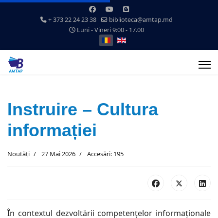
+ 373 22 24 23 38
biblioteca@amtap.md
Luni - Vineri 9:00 - 17.00
Selectați limba dvs
Instruire – Cultura
informației
Noutăți
27 Mai 2026
Accesări: 195
În contextul dezvoltării competențelor informaționale