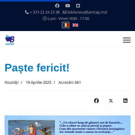
+ 373 22 24 23 38
biblioteca@amtap.md
Luni - Vineri 9:00 - 17.00
Selectați limba dvs
Paște fericit!
Noutăți
18 Aprilie 2025
Accesări: 661